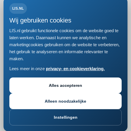
LIS.NL
Volg ons op:
Wij gebruiken cookies
LIS.nl gebruikt functionele cookies om de website goed te
laten werken. Daarnaast kunnen we analytische en
marketingcookies gebruiken om de website te verbeteren,
Bezoek- en postadres
het gebruik te analyseren en informatie relevanter te
Einsteinweg 61
maken.
2333 CC Leiden
+31 (0)71 5681168
Lees meer in onze
privacy- en cookieverklaring.
info@lis.nl
Privacy- en cookieverklaring
Responsible disclosure
Alles accepteren
Cookie instellingen wijzigen
Alleen noodzakelijke
Instellingen