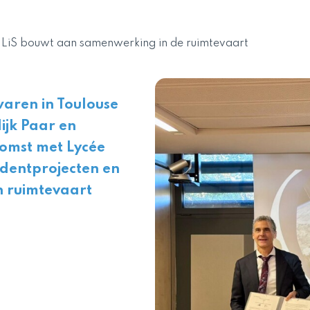
: LiS bouwt aan samenwerking in de ruimtevaart
waren in Toulouse
ijk Paar en
omst met Lycée
udentprojecten en
n ruimtevaart