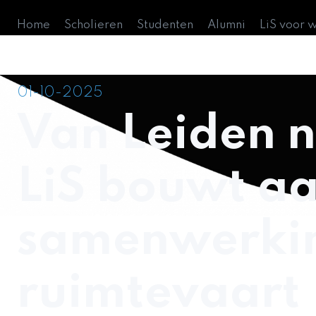
Home
Scholieren
Studenten
Alumni
LiS voor 
01-10-2025
Van Leiden n
LiS bouwt a
samenwerkin
ruimtevaart