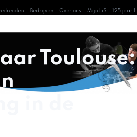
werkenden
Bedrijven
Over ons
Mijn LiS
125 jaar 
aar Toulouse:
an
g in de