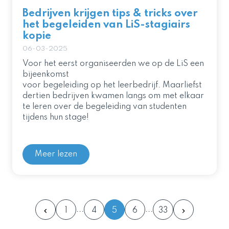
Bedrijven krijgen tips & tricks over
het begeleiden van LiS-stagiairs
kopie
06-03-2025
Voor het eerst organiseerden we op de LiS een
bijeenkomst
voor begeleiding op het leerbedrijf. Maarliefst
dertien bedrijven kwamen langs om met elkaar
te leren over de begeleiding van studenten
tijdens hun stage!
Meer lezen
1
4
5
6
33