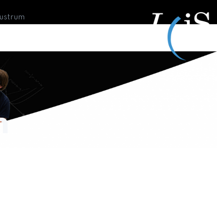
Lustrum
n