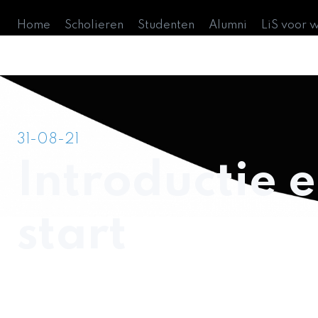
Home
Scholieren
Studenten
Alumni
LiS voor 
31-08-21
Introductie 
start