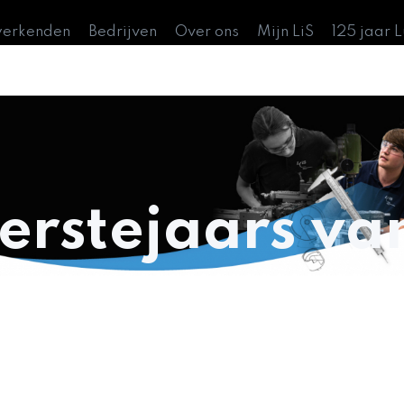
werkenden
Bedrijven
Over ons
Mijn LiS
125 jaar 
eerstejaars va