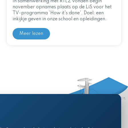
In samenwerking met RTLZ vonden begin
november opnames plaats op de LiS voor het
TV-programma 'How it's done'. Doel: een
inkijkje geven in onze school en opleidingen.
Meer lezen