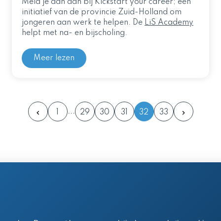
Meld je dan aan bij Kickstart your career; een
initiatief van de provincie Zuid-Holland om
jongeren aan werk te helpen. De
LiS Academy
helpt met na- en bijscholing.
Meer lezen
1
29
30
31
32
33
en postadres
 61