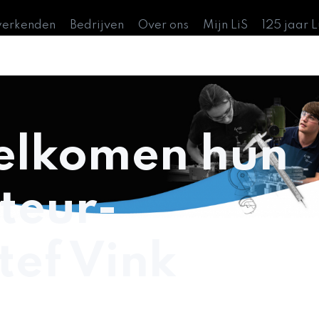
werkenden
Bedrijven
Over ons
Mijn LiS
125 jaar 
welkomen hun
teur-
tef Vink