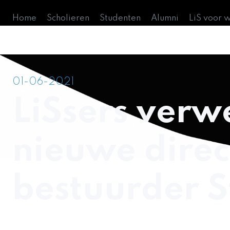
Home
Scholieren
Studenten
Alumni
LiS voor 
01-06-2021
LiSsers ver
nieuwe direc
bestuurder S