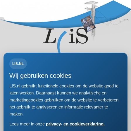
LIS.NL
Volg ons op:
Wij gebruiken cookies
LIS.nl gebruikt functionele cookies om de website goed te
laten werken. Daarnaast kunnen we analytische en
marketingcookies gebruiken om de website te verbeteren,
Bezoek- en postadres
het gebruik te analyseren en informatie relevanter te
Einsteinweg 61
maken.
2333 CC Leiden
+31 (0)71 5681168
Lees meer in onze
privacy- en cookieverklaring.
info@lis.nl