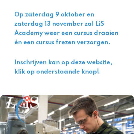
Op zaterdag 9 oktober en
zaterdag 13 november zal LiS
Academy weer een cursus draaien
én een cursus frezen verzorgen.
Inschrijven kan op deze website,
klik op onderstaande knop!