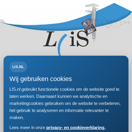
LIS.NL
Volg ons op:
Wij gebruiken cookies
LIS.nl gebruikt functionele cookies om de website goed te
laten werken. Daarnaast kunnen we analytische en
marketingcookies gebruiken om de website te verbeteren,
Bezoek- en postadres
het gebruik te analyseren en informatie relevanter te
Einsteinweg 61
maken.
2333 CC Leiden
+31 (0)71 5681168
Lees meer in onze
privacy- en cookieverklaring.