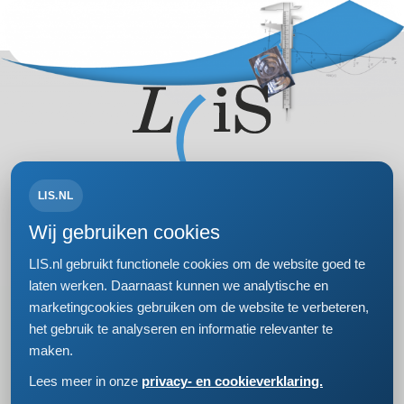
LIS.NL
Volg ons op:
Wij gebruiken cookies
LIS.nl gebruikt functionele cookies om de website goed te
laten werken. Daarnaast kunnen we analytische en
marketingcookies gebruiken om de website te verbeteren,
Bezoek- en postadres
het gebruik te analyseren en informatie relevanter te
Einsteinweg 61
maken.
2333 CC Leiden
+31 (0)71 5681168
Lees meer in onze
privacy- en cookieverklaring.
info@lis.nl