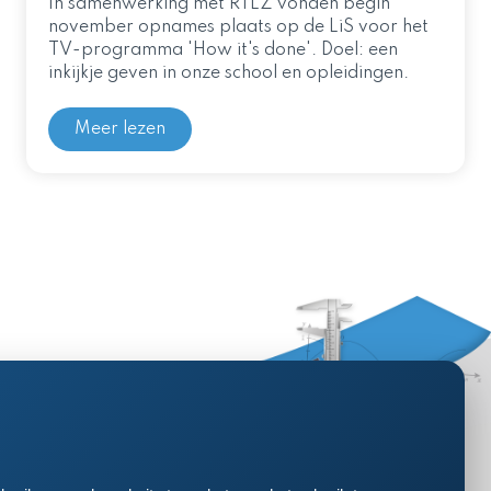
In samenwerking met RTLZ vonden begin
november opnames plaats op de LiS voor het
TV-programma 'How it's done'. Doel: een
inkijkje geven in onze school en opleidingen.
Meer lezen