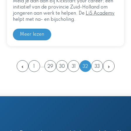
Meld je dan aan bij Kickstart your career; een
initiatief van de provincie Zuid-Holland om
jongeren aan werk te helpen. De
LiS Academy
helpt met na- en bijscholing.
Meer lezen
1
29
30
31
32
33
en postadres
 61