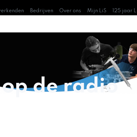
werkenden
Bedrijven
Over ons
Mijn LiS
125 jaar 
 op de radio