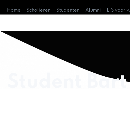
Home
Scholieren
Studenten
Alumni
LiS voor 
Student Bart