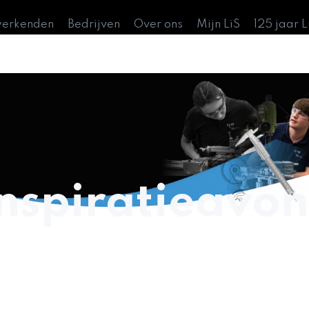
werkenden
Bedrijven
Over ons
Mijn LiS
125 jaar 
inspiratieavo