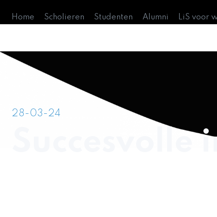
Home
Scholieren
Studenten
Alumni
LiS voor 
28-03-24
Succesvolle 