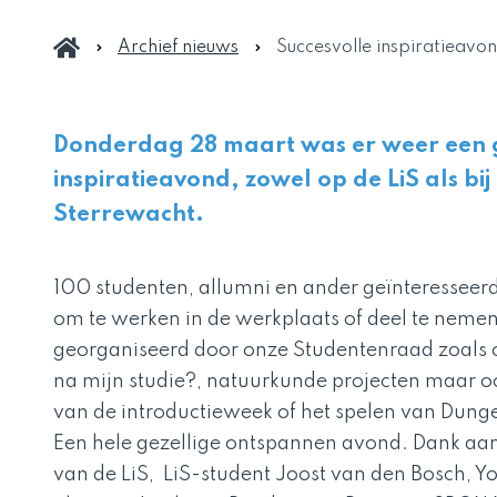
Archief nieuws
Succesvolle inspiratieavo
Donderdag 28 maart was er weer een
inspiratieavond, zowel op de LiS als bij
Sterrewacht.
100 studenten, allumni en ander geïnteresse
om te werken in de werkplaats of deel te neme
georganiseerd door onze Studentenraad zoals o
na mijn studie?, natuurkunde projecten maar oo
van de introductieweek of het spelen van Dun
Een hele gezellige ontspannen avond. Dank aa
van de LiS, LiS-student Joost van den Bosch, Yo