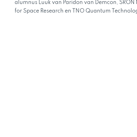
alumnus
Luuk van Paridon van Demcon
,
SRON N
for Space Research en TNO Quantum Technolog