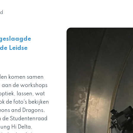
nd
 geslaagde
 de Leidse
erden komen samen
n aan de workshops
ptiek, lassen, wat
k de foto's bekijken
geons and Dragons.
n de Studentenraad
ung Hi Delta,