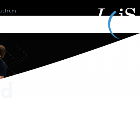
Lustrum
nd