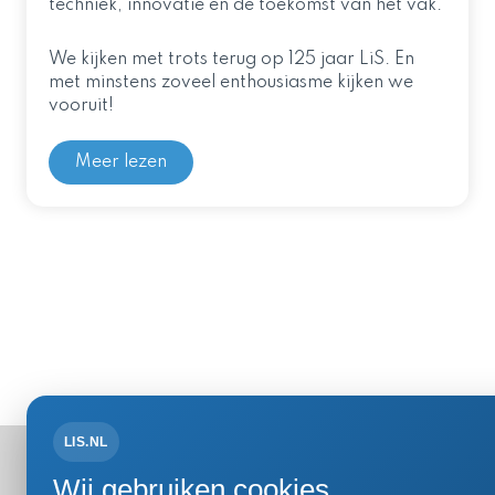
techniek, innovatie en de toekomst van het vak.
We kijken met trots terug op 125 jaar LiS. En
met minstens zoveel enthousiasme kijken we
vooruit!
Meer lezen
LIS.NL
Bezoek- 
Wij gebruiken cookies