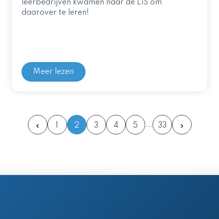
leerbedrijven kwamen naar de LiS om
daarover te leren!
Meer lezen
1
2
3
4
5
33
en postadres