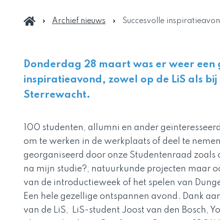
Archief nieuws
Succesvolle inspiratieavo
Donderdag 28 maart was er weer een
inspiratieavond, zowel op de LiS als bij
Sterrewacht.
100 studenten, allumni en ander geïnteresse
om te werken in de werkplaats of deel te neme
georganiseerd door onze Studentenraad zoals o
na mijn studie?, natuurkunde projecten maar oo
van de introductieweek of het spelen van Dun
Een hele gezellige ontspannen avond. Dank aa
van de LiS, LiS-student Joost van den Bosch, Yo