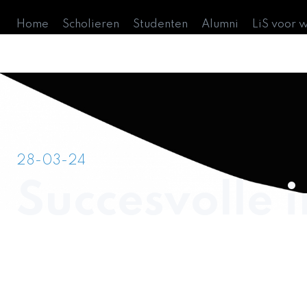
Home
Scholieren
Studenten
Alumni
LiS voor 
28-03-24
Succesvolle 