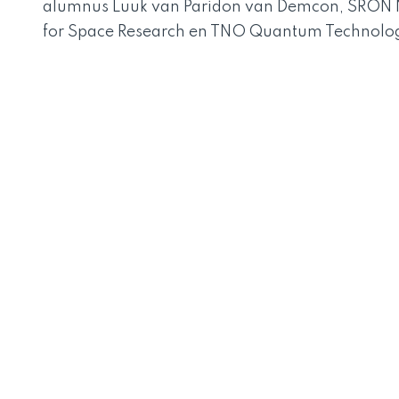
alumnus
Luuk van Paridon van Demcon
,
SRON N
for Space Research en TNO Quantum Technolog