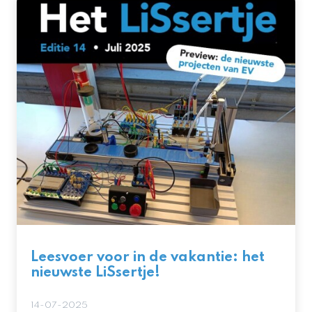
Leesvoer voor in de vakantie: het
nieuwste LiSsertje!
14-07-2025