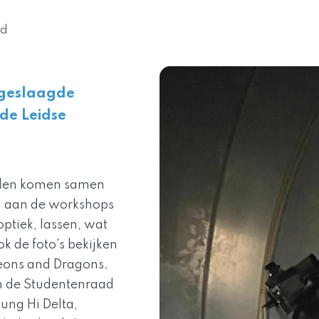
nd
 geslaagde
 de Leidse
erden komen samen
n aan de workshops
ptiek, lassen, wat
k de foto's bekijken
geons and Dragons.
n de Studentenraad
ung Hi Delta,