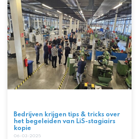
Bedrijven krijgen tips & tricks over
het begeleiden van LiS-stagiairs
kopie
06-03-2025