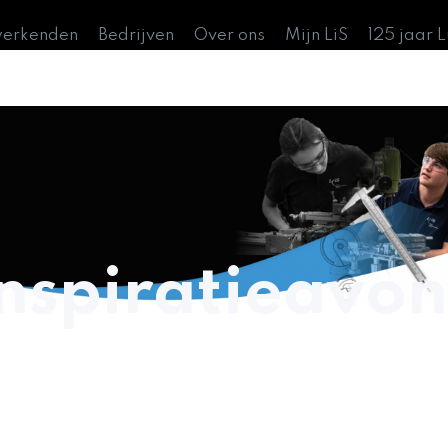
werkenden
Bedrijven
Over ons
Mijn LiS
125 jaar 
inspiratieavo