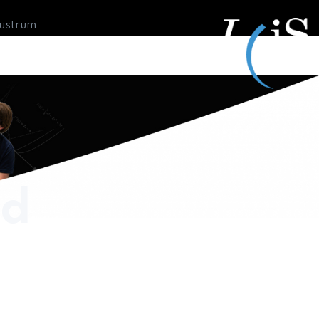
Lustrum
nd