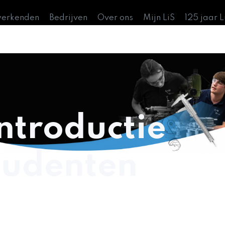
werkenden
Bedrijven
Over ons
Mijn LiS
125 jaar 
introductie
tudenten