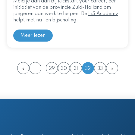
Meld je dan aan bij Kickstart your career; een
initiatief van de provincie Zuid-Holland om
jongeren aan werk te helpen. De
LiS Academy
helpt met na- en bijscholing.
Meer lezen
1
29
30
31
32
33
en postadres
 61