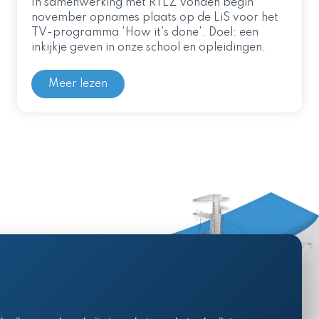
In samenwerking met RTLZ vonden begin
november opnames plaats op de LiS voor het
TV-programma 'How it's done'. Doel: een
inkijkje geven in onze school en opleidingen.
Meer lezen