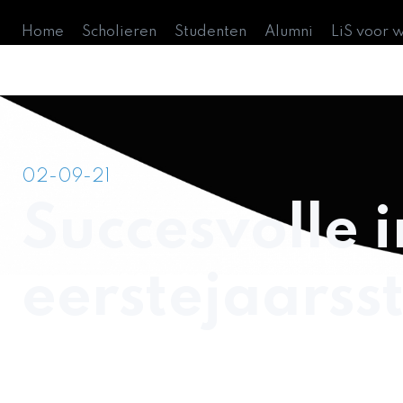
Home
Scholieren
Studenten
Alumni
LiS voor 
02-09-21
Succesvolle 
eerstejaarss