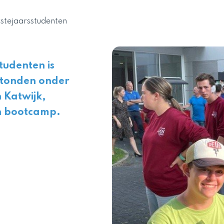
rstejaarsstudenten
tudenten is
stonden onder
 Katwijk,
en bootcamp.