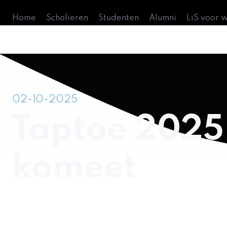
Home
Scholieren
Studenten
Alumni
LiS voor 
02-10-2025
Taptoe 2025 
komeet