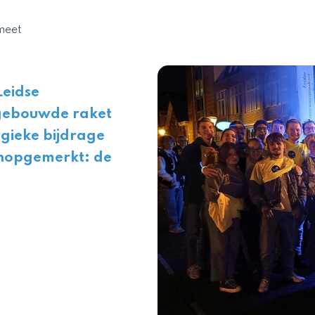
meet
Leidse
fgebouwde raket
rgieke bijdrage
onopgemerkt: de