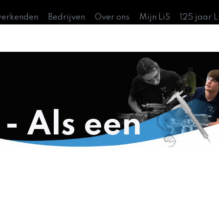
werkenden
Bedrijven
Over ons
Mijn LiS
125 jaar 
- Als een