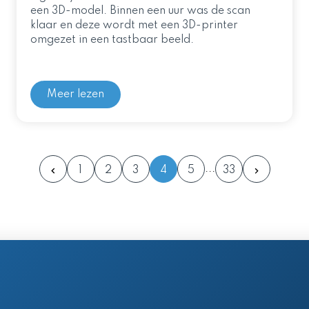
een 3D-model. Binnen een uur was de scan
klaar en deze wordt met een 3D-printer
omgezet in een tastbaar beeld.
Meer lezen
1
2
3
4
5
33
en postadres
 61