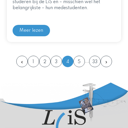
studeren bij de LiS en – misschien wel het
belangrijkste – hun medestudenten.
Meer lezen
1
2
3
4
5
33