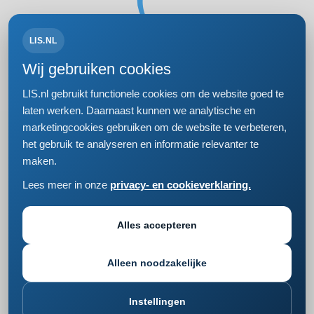
LIS.NL
Volg ons op:
Wij gebruiken cookies
LIS.nl gebruikt functionele cookies om de website goed te
laten werken. Daarnaast kunnen we analytische en
marketingcookies gebruiken om de website te verbeteren,
Bezoek- en postadres
het gebruik te analyseren en informatie relevanter te
Einsteinweg 61
maken.
2333 CC Leiden
+31 (0)71 5681168
Lees meer in onze
privacy- en cookieverklaring.
info@lis.nl
Privacy- en cookieverklaring
Responsible disclosure
Alles accepteren
Cookie instellingen wijzigen
Alleen noodzakelijke
Instellingen