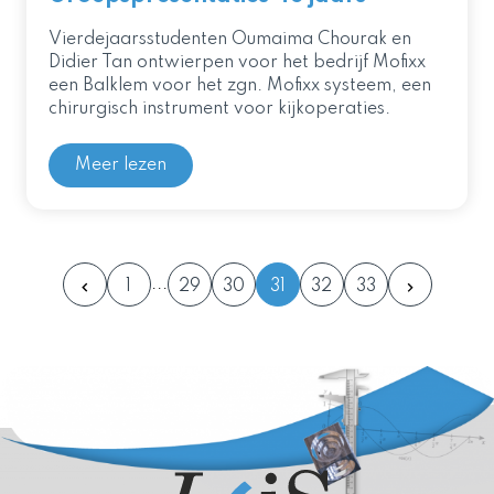
Vierdejaarsstudenten Oumaima Chourak en
Didier Tan ontwierpen voor het bedrijf Mofixx
een Balklem voor het zgn. Mofixx systeem, een
chirurgisch instrument voor kijkoperaties.
Meer lezen
1
29
30
31
32
33