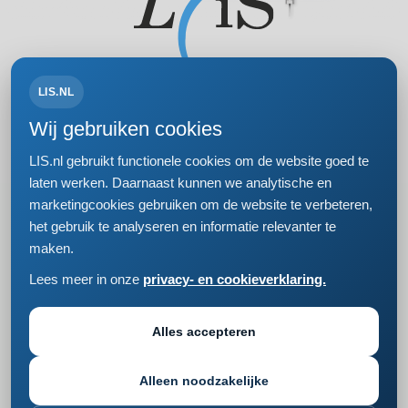
LIS.NL
Volg ons op:
Wij gebruiken cookies
LIS.nl gebruikt functionele cookies om de website goed te
laten werken. Daarnaast kunnen we analytische en
marketingcookies gebruiken om de website te verbeteren,
Bezoek- en postadres
het gebruik te analyseren en informatie relevanter te
Einsteinweg 61
maken.
2333 CC Leiden
+31 (0)71 5681168
Lees meer in onze
privacy- en cookieverklaring.
info@lis.nl
Privacy- en cookieverklaring
Responsible disclosure
Alles accepteren
Cookie instellingen wijzigen
Alleen noodzakelijke