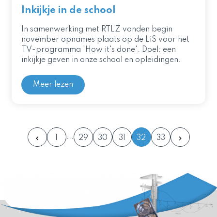
Inkijkje in de school
In samenwerking met RTLZ vonden begin
november opnames plaats op de LiS voor het
TV-programma 'How it's done'. Doel: een
inkijkje geven in onze school en opleidingen.
Meer lezen
1
29
30
31
32
33