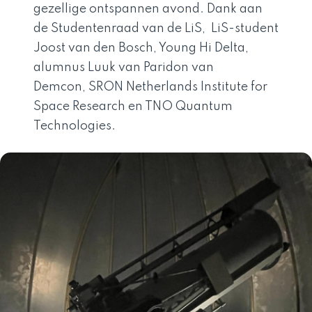
gezellige ontspannen avond. Dank aan
de Studentenraad van de LiS, LiS-student
Joost van den Bosch, Young Hi Delta,
alumnus
Luuk van Paridon van
Demcon
,
SRON Netherlands Institute for
Space Research en TNO Quantum
Technologies.