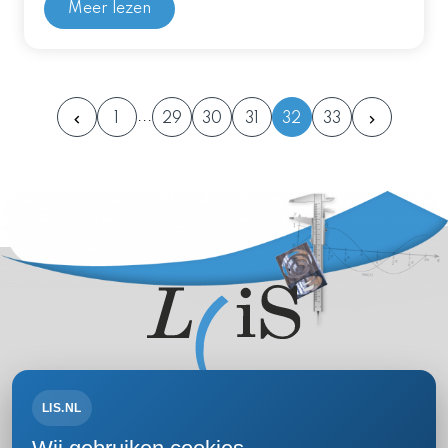
Meer lezen
1
29
30
31
32
33
LIS.NL
Volg ons op: