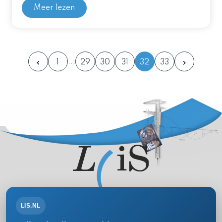
Meer lezen
1
29
30
31
32
33
LIS.NL
Volg ons op: